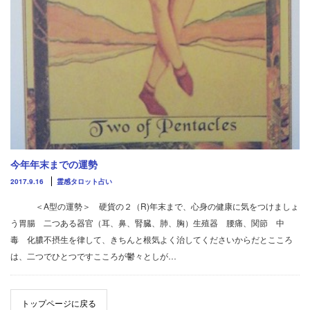
今年年末までの運勢
2017.9.16
霊感タロット占い
＜A型の運勢＞ 硬貨の２（R)年末まで、心身の健康に気をつけましょ
う胃腸 二つある器官（耳、鼻、腎臓、肺、胸）生殖器 腰痛、関節 中
毒 化膿不摂生を律して、きちんと根気よく治してくださいからだとこころ
は、二つでひとつですこころが鬱々としが…
トップページに戻る