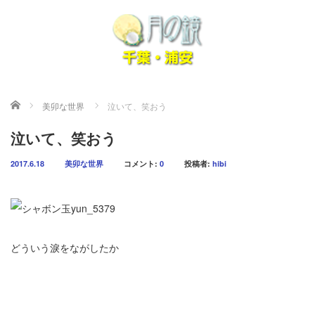
ホーム
美卯な世界
泣いて、笑おう
泣いて、笑おう
2017.6.18
美卯な世界
コメント:
0
投稿者:
hibi
どういう淚をながしたか