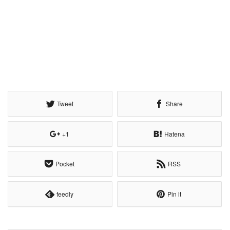
Tweet
Share
+1
Hatena
Pocket
RSS
feedly
Pin it