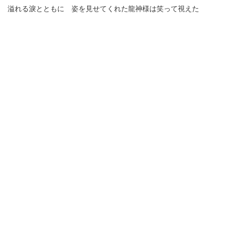
溢れる淚とともに 姿を見せてくれた龍神様は笑って視えた