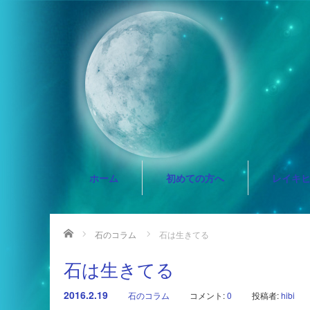
ホーム
初めての方へ
レイキ
ホーム
石のコラム
石は生きてる
石は生きてる
2016.2.19
石のコラム
コメント:
0
投稿者:
hibi