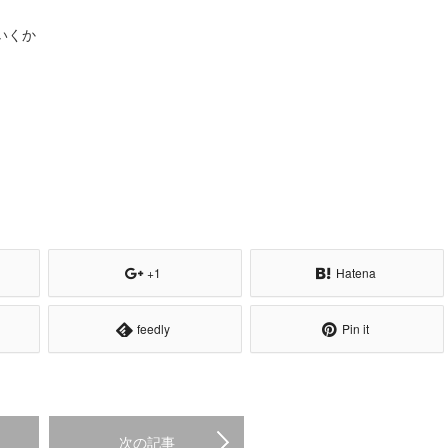
いくか
+1
Hatena
feedly
Pin it
次の記事